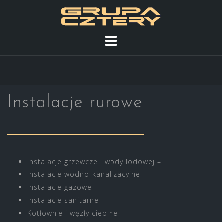
S
k
i
p
t
o
c
o
Instalacje rurowe
n
t
e
n
t
Instalacje grzewcze i wody lodowej –
Instalacje wodno-kanalizacyjne –
Instalacje gazowe –
Instalacje sanitarne –
Kotłownie i węzły cieplne –