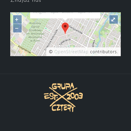
Znajdź nas
d.head.appendChild(s);"
height="0px" width="0px" />
+
⤢
−
©
OpenStreetMap
contributors.